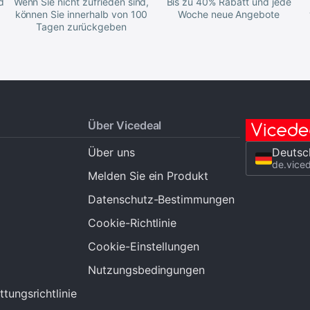
d
Wenn Sie nicht zufrieden sind,
Bis zu 40% Rabatt und jede
können Sie innerhalb von 100
Woche neue Angebote
Tagen zurückgeben
Über Vicedeal
Über uns
Deutsc
de.vice
Melden Sie ein Produkt
Datenschutz-Bestimmungen
Cookie-Richtlinie
Cookie-Einstellungen
Nutzungsbedingungen
tungsrichtlinie