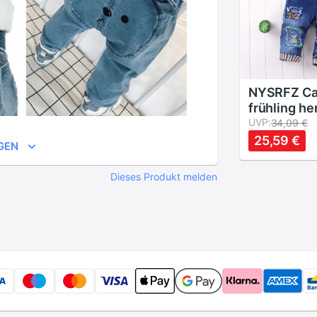
NYSRFZ Ca
frühling he
jungen mä
UVP:
34,09 €
baumwolle
25,59 €
GEN
jungen ove
baby lätzc
Dieses Produkt melden
hosen