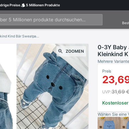
drige
Preise
5 Millionen
Produkte
Best
0-3Y Baby Junge Mädchen Denim Hosen Kleinkind Kind Bär Sweatpant Jogger Elastische Böden Hosen
0-3Y Baby
ZOOMEN
Kleinkind 
Böden Hos
Mehrere Variant
Preis
23,69
31,69 
UVP:
Kostenloser
Wählen Sie eine 