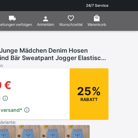
24/7 Service
ellungen verfolgen
Wunschzettel
Warenkorb
Anmelden
 Junge Mädchen Denim Hosen
Kind Bär Sweatpant Jogger Elastische
en
en
 €
25%
€
RABATT
 versand
*
Variante: