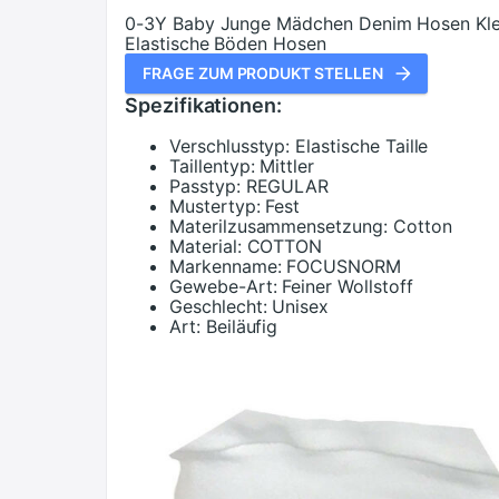
0-3Y Baby Junge Mädchen Denim Hosen Klei
Elastische Böden Hosen
FRAGE ZUM PRODUKT STELLEN
Spezifikationen:
Verschlusstyp:
Elastische Taille
Taillentyp:
Mittler
Passtyp:
REGULAR
Mustertyp:
Fest
Materilzusammensetzung:
Cotton
Material:
COTTON
Markenname:
FOCUSNORM
Gewebe-Art:
Feiner Wollstoff
Geschlecht:
Unisex
Art:
Beiläufig