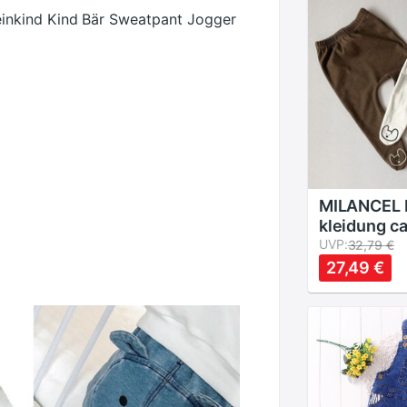
nkind Kind Bär Sweatpant Jogger
MILANCEL 
kleidung ca
legging fü
UVP:
32,79 €
Koreanisch
27,49 €
jungen leg