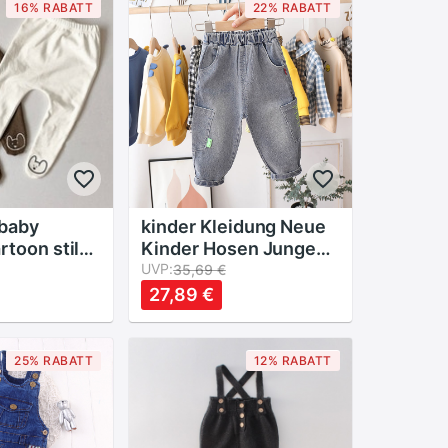
16% RABATT
22% RABATT
baby
kinder Kleidung Neue
rtoon stil
Kinder Hosen Jungen
r mädchen
mädchen denim jeans
UVP:
35,69 €
e baby
Löcher Jeans Frühling
27,89 €
gings
Und Herbst Baumwolle
Baby Kinder Kinder
Hosen
25% RABATT
12% RABATT