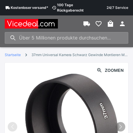
100 Tage
Kostenloser
versand
*
24/7 Service
Rückgaberecht
Startseite
37mm Universal Kamera Schwarz Gewinde Montieren Metall Objektiv Haube Zubehör Schutz Kamera U8L6
ZOOMEN