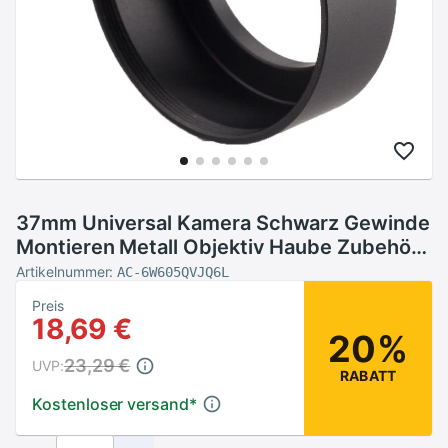
37mm Universal Kamera Schwarz Gewinde
Montieren Metall Objektiv Haube Zubehör
Schutz Kamera U8L6
Artikelnummer:
AC-6W605QVJQ6L
Preis
18,69 €
20%
23,29 €
UVP:
RABATT
Kostenloser versand
*