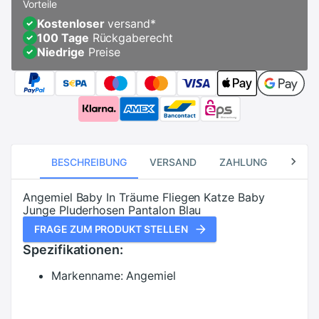
Vorteile
Kostenloser
versand
*
100 Tage
Rückgaberecht
Niedrige
Preise
BESCHREIBUNG
VERSAND
ZAHLUNG
RÜCK
Angemiel Baby In Träume Fliegen Katze Baby
Junge Pluderhosen Pantalon Blau
FRAGE ZUM PRODUKT STELLEN
Spezifikationen:
Markenname:
Angemiel