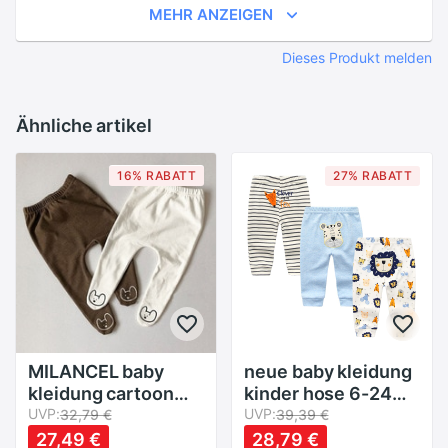
MEHR ANZEIGEN
Dieses Produkt melden
Ähnliche artikel
16% RABATT
27% RABATT
MILANCEL baby
neue baby kleidung
kleidung cartoon
kinder hose 6-24
stil legging für
UVP:
monate 3 teile/los
UVP:
32,79 €
39,39 €
mädchen
cartoon druck
27,49 €
28,79 €