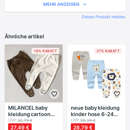
MEHR ANZEIGEN
Dieses Produkt melden
Ähnliche artikel
16% RABATT
27% RABATT
MILANCEL baby
neue baby kleidung
kleidung cartoon
kinder hose 6-24
stil legging für
UVP:
monate 3 teile/los
UVP:
32,79 €
39,39 €
mädchen
cartoon druck
27,49 €
28,79 €