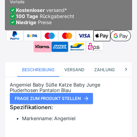
Vorteile
Kostenloser
versand
*
100 Tage
Rückgaberecht
Niedrige
Preise
BESCHREIBUNG
VERSAND
ZAHLUNG
RÜCK
Angemiel Baby Süße Katze Baby Junge
Pluderhosen Pantalon Blau
FRAGE ZUM PRODUKT STELLEN
Spezifikationen:
Markenname:
Angemiel