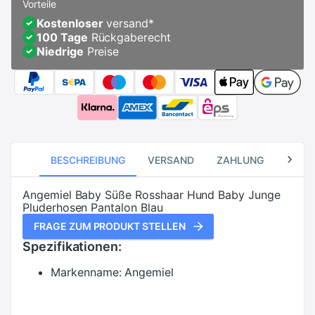
Vorteile
Kostenloser
versand
*
100 Tage
Rückgaberecht
Niedrige
Preise
BESCHREIBUNG
VERSAND
ZAHLUNG
RÜCK
Angemiel Baby Süße Rosshaar Hund Baby Junge
Pluderhosen Pantalon Blau
FRAGE ZUM PRODUKT STELLEN
Spezifikationen:
Markenname:
Angemiel