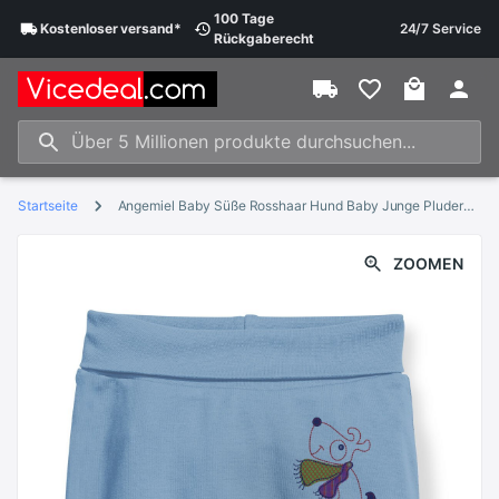
100 Tage
Kostenloser
versand
*
24/7 Service
Rückgaberecht
Startseite
Angemiel Baby Süße Rosshaar Hund Baby Junge Pluderhosen Pantalon Blau
ZOOMEN