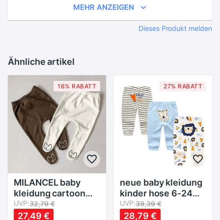
MEHR ANZEIGEN
Dieses Produkt melden
Ähnliche artikel
16% RABATT
27% RABATT
MILANCEL baby
neue baby kleidung
kleidung cartoon
kinder hose 6-24
stil legging für
UVP:
monate 3 teile/los
UVP:
32,79 €
39,39 €
mädchen
cartoon druck
27,49 €
28,79 €