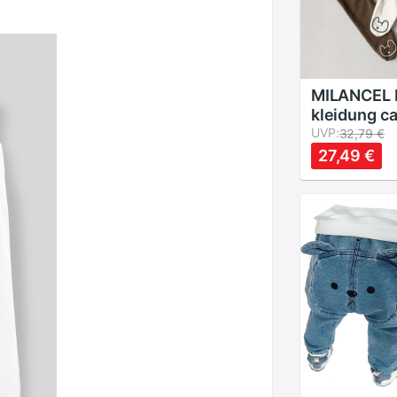
MILANCEL 
kleidung ca
legging fü
UVP:
32,79 €
Koreanisch
27,49 €
jungen leg