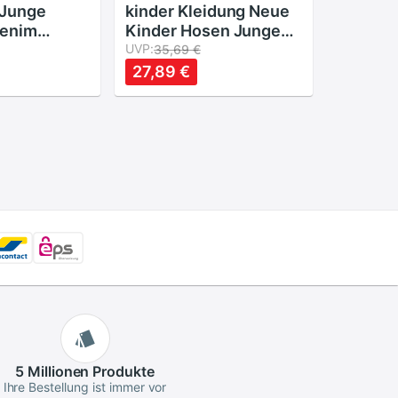
 Junge
kinder Kleidung Neue
enim
Kinder Hosen Jungen
nkind Kind
mädchen denim jeans
UVP:
35,69 €
ant Jogger
Löcher Jeans Frühling
27,89 €
 Böden
Und Herbst Baumwolle
Baby Kinder Kinder
Hosen
5 Millionen
Produkte
Ihre Bestellung ist immer vor