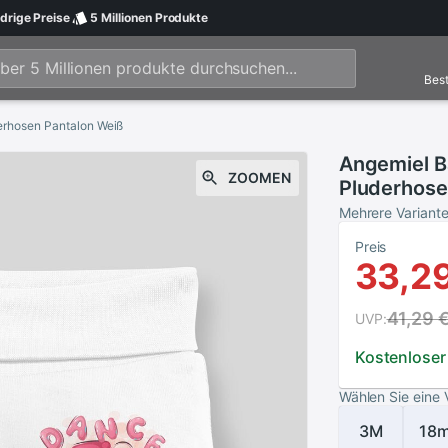
drige
Preise
5 Millionen
Produkte
Best
rhosen Pantalon Weiß
Angemiel 
ZOOMEN
Pluderhose
Mehrere Variant
Preis
33,2
41,29 
UVP:
Kostenloser
Wählen Sie eine 
3M
18