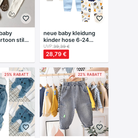
baby
neue baby kleidung
rtoon stil
kinder hose 6-24
r mädchen
monate 3 teile/los
UVP:
39,39 €
e baby
cartoon druck
28,79 €
gings
baumwolle Unisex
Roupas de bebe infant
hosen
25% RABATT
22% RABATT