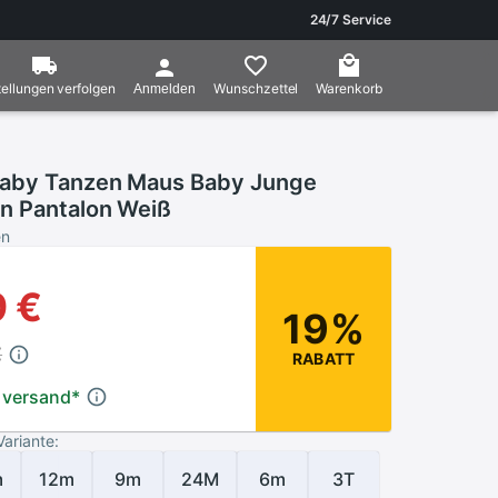
24/7 Service
ellungen verfolgen
Wunschzettel
Warenkorb
Anmelden
Baby Tanzen Maus Baby Junge
n Pantalon Weiß
en
9 €
19%
€
RABATT
 versand
*
Variante:
m
12m
9m
24M
6m
3T