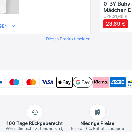
0-3Y Baby
Mädchen D
Hosen Klei
UVP:
31,69 €
Bär Sweatp
23,69 €
GEN
Elastische
Hosen
Dieses Produkt melden
100 Tage
Rückgaberecht
Niedrige
Preise
d
Wenn Sie nicht zufrieden sind,
Bis zu 40% Rabatt und jede