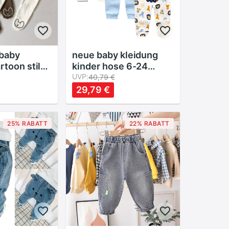
baby
neue baby kleidung
rtoon stil
kinder hose 6-24
r mädchen
monate 3 teile/los
UVP:
40,79 €
e baby
cartoon druck
29,79 €
gings
baumwolle Unisex
Roupas de bebe infant
hosen
25% RABATT
22% RABATT