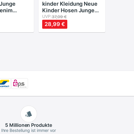
 Junge
kinder Kleidung Neue
enim
Kinder Hosen Jungen
nkind Kind
mädchen denim jeans
UVP:
37,09 €
ant Jogger
Löcher Jeans Frühling
28,99 €
 Böden
Und Herbst Baumwolle
Baby Kinder Kinder
Hosen
5 Millionen
Produkte
Ihre Bestellung ist immer vor