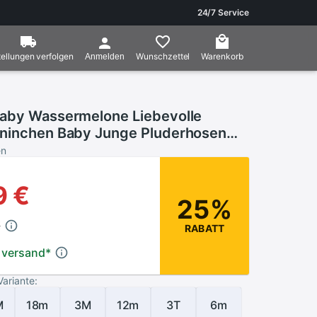
24/7 Service
ellungen verfolgen
Wunschzettel
Warenkorb
Anmelden
aby Wassermelone Liebevolle
ninchen Baby Junge Pluderhosen
au
en
9 €
25%
€
RABATT
 versand
*
Variante:
M
18m
3M
12m
3T
6m