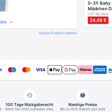
0-3Y Baby
Mädchen D
Hosen Klei
UVP:
32,79 €
Bär Sweatp
24,49 €
GEN
Elastische
Hosen
Dieses Produkt melden
100 Tage
Rückgaberecht
Niedrige
Preise
d
Wenn Sie nicht zufrieden sind,
Bis zu 40% Rabatt und jede