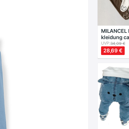
MILANCEL 
kleidung ca
legging fü
UVP:
34,09 €
Koreanisch
28,69 €
jungen leg