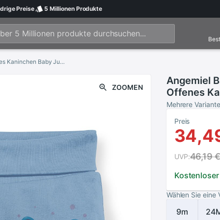
drige
Preise
5 Millionen
Produkte
Best
Angemiel Baby Wassermelone Liebevolle Offenes Kaninchen Baby Junge Pluderhosen Pantalon Blau
Angemiel B
ZOOMEN
Offenes Ka
Pantalon Bl
Mehrere Variant
Preis
34,4
46,19 
UVP:
Kostenloser
Wählen Sie eine 
9m
24