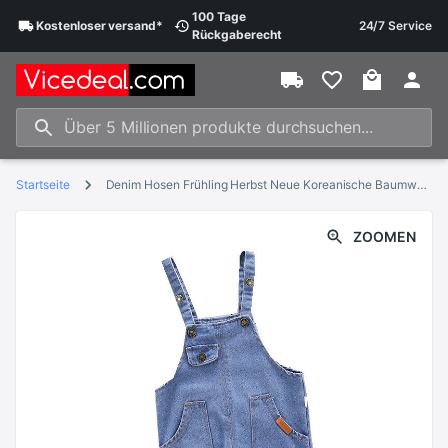
100 Tage
Kostenloser
versand
*
24/7 Service
Rückgaberecht
Startseite
Denim Hosen Frühling Herbst Neue Koreanische Baumwolle Baby Hosen 1 Stück 0-2 Jahr Cartoon Baby Jungen hosen Baby Mädchen Hosen
ZOOMEN