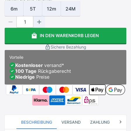
6m
5T
12m
24M
IN DEN WARENKORB LEGEN
Sichere Bezahlung
Vorteile
Kostenloser
versand
*
100 Tage
Rückgaberecht
Niedrige
Preise
BESCHREIBUNG
VERSAND
ZAHLUNG
RÜCK