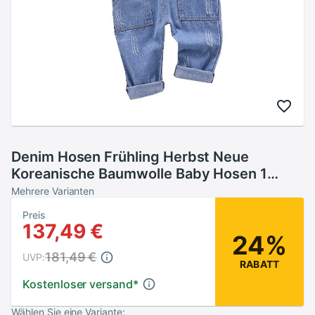
Denim Hosen Frühling Herbst Neue
Koreanische Baumwolle Baby Hosen 1
Stück 0-2 Jahr Cartoon Baby Jungen
Mehrere Varianten
hosen Baby Mädchen Hosen
Preis
137,49 €
24%
181,49 €
UVP:
RABATT
Kostenloser versand
*
Wählen Sie eine Variante: