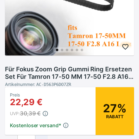
Für Fokus Zoom Grip Gummi Ring Ersetzen
Set Für Tamron 17-50 MM 17-50 F2.8 A16
Objektiv
Artikelnummer:
AC-D563P6DO7ZR
Preis
22,29 €
27%
30,39 €
UVP:
RABATT
Kostenloser versand
*