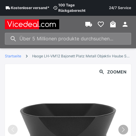
100 Tage
Kostenloser
versand
*
24/7 Service
Rückgaberecht
Startseite
Haoge LH-VM12 Bajonett Platz Metall Objektiv Haube Schatten für Voigtlander 35mm f2 1:2/35 ULTRON Asphärische Vintage Linie VM Objektiv
ZOOMEN