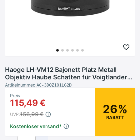
Haoge LH-VM12 Bajonett Platz Metall
Objektiv Haube Schatten für Voigtlander
35mm f2 1:2/35 ULTRON Asphärische
Artikelnummer:
AC-3DQZ101L62D
Vintage Linie VM Objektiv
Preis
115,49 €
26%
156,99 €
UVP:
RABATT
Kostenloser versand
*