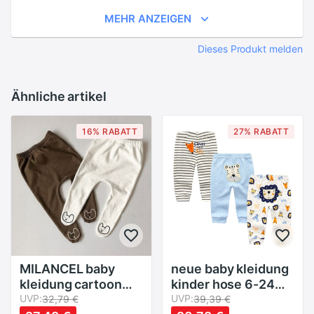
MEHR ANZEIGEN
Dieses Produkt melden
Ähnliche artikel
16% RABATT
27% RABATT
MILANCEL baby
neue baby kleidung
kleidung cartoon
kinder hose 6-24
stil legging für
UVP:
monate 3 teile/los
UVP:
32,79 €
39,39 €