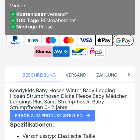
Vorteile
Kostenloser
versand
*
100 Tage
Rückgaberecht
Niedrige
Preise
BESCHREIBUNG
VERSAND
ZAHLUNG
RÜCK
Koodykids Baby Hosen Winter Baby Legging
Hosen Strumpfhosen Dicke Fleece Baby Mädchen
Leggings Plus Samt Strumpfhosen Baby
Strumpfhosen 0- 2 jahre
FRAGE ZUM PRODUKT STELLEN
Spezifikationen:
Verschlusstyp:
Elastische Taille