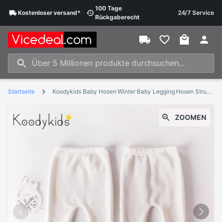
100 Tage
Kostenloser
versand
*
24/7 Service
Rückgaberecht
Startseite
Koodykids Baby Hosen Winter Baby Legging Hosen Strumpfhosen Dicke Fleece Baby Mädchen Leggings Plus Samt Strumpfhosen Baby Strumpfhosen 0- 2 jahre
ZOOMEN