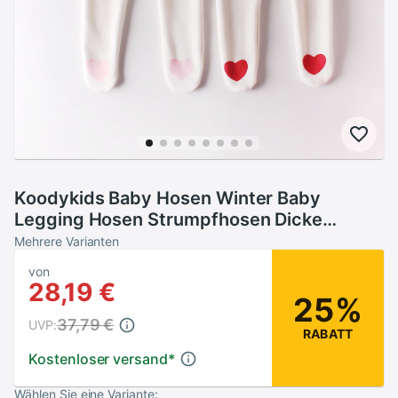
Koodykids Baby Hosen Winter Baby
Legging Hosen Strumpfhosen Dicke
Fleece Baby Mädchen Leggings Plus Samt
Mehrere Varianten
Strumpfhosen Baby Strumpfhosen 0- 2
von
jahre
28,19 €
25%
37,79 €
UVP:
RABATT
Kostenloser versand
*
Wählen Sie eine Variante: