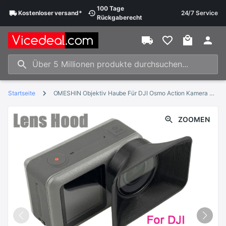
100 Tage
Kostenloser
versand
*
24/7 Service
Rückgaberecht
Startseite
OMESHIN Objektiv Haube Für DJI Osmo Action Kamera 3D Gedruckt Sonnenschirm Sonne Haube Action Kamera Zubehör Für Osmo Zubehör # c0605
ZOOMEN