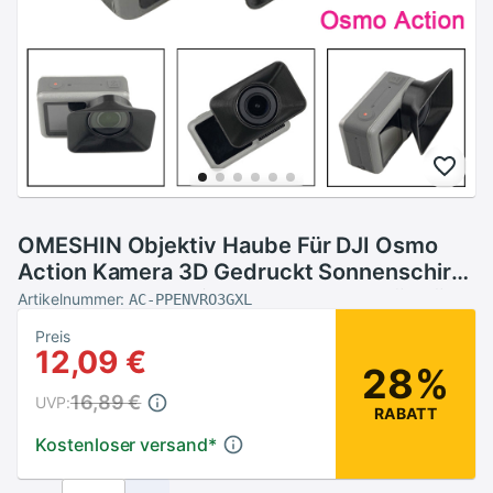
OMESHIN Objektiv Haube Für DJI Osmo
Action Kamera 3D Gedruckt Sonnenschirm
Sonne Haube Action Kamera Zubehör Für
Artikelnummer:
AC-PPENVRO3GXL
Osmo Zubehör # c0605
Preis
12,09 €
28%
16,89 €
UVP:
RABATT
Kostenloser versand
*