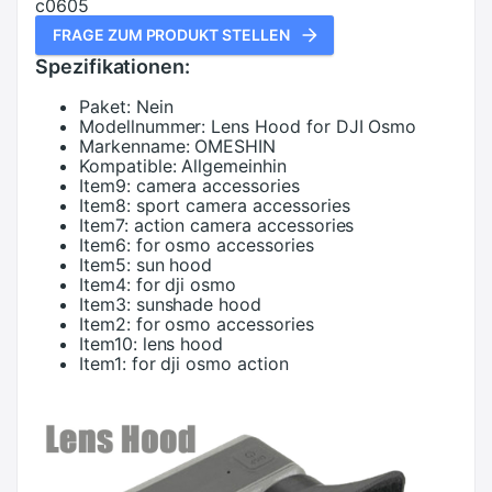
c0605
FRAGE ZUM PRODUKT STELLEN
Spezifikationen:
Paket:
Nein
Modellnummer:
Lens Hood for DJI Osmo
Markenname:
OMESHIN
Kompatible:
Allgemeinhin
Item9:
camera accessories
Item8:
sport camera accessories
Item7:
action camera accessories
Item6:
for osmo accessories
Item5:
sun hood
Item4:
for dji osmo
Item3:
sunshade hood
Item2:
for osmo accessories
Item10:
lens hood
Item1:
for dji osmo action