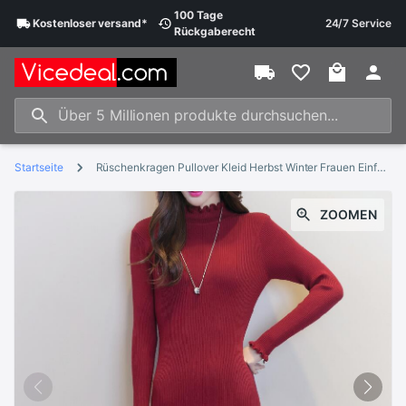
100 Tage
Kostenloser
versand
*
24/7 Service
Rückgaberecht
Startseite
Rüschenkragen Pullover Kleid Herbst Winter Frauen Einfarbig Rüschen Manschette Pullover Weibliche Nette Strickkleid
ZOOMEN