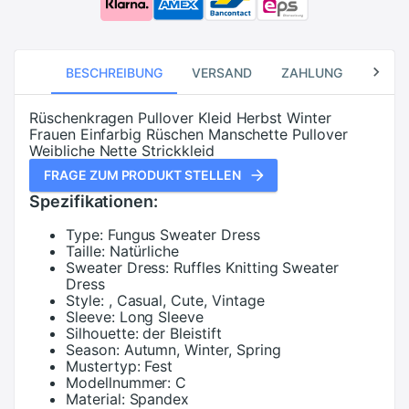
BESCHREIBUNG
VERSAND
ZAHLUNG
RÜCK
Rüschenkragen Pullover Kleid Herbst Winter
Frauen Einfarbig Rüschen Manschette Pullover
Weibliche Nette Strickkleid
FRAGE ZUM PRODUKT STELLEN
Spezifikationen:
Type:
Fungus Sweater Dress
Taille:
Natürliche
Sweater Dress:
Ruffles Knitting Sweater
Dress
Style:
, Casual, Cute, Vintage
Sleeve:
Long Sleeve
Silhouette:
der Bleistift
Season:
Autumn, Winter, Spring
Mustertyp:
Fest
Modellnummer:
C
Material:
Spandex