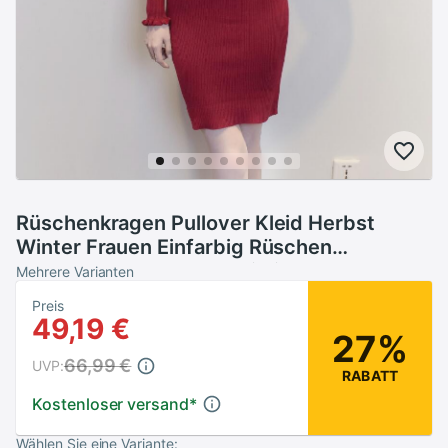
Rüschenkragen Pullover Kleid Herbst
Winter Frauen Einfarbig Rüschen
Manschette Pullover Weibliche Nette
Mehrere Varianten
Strickkleid
Preis
49,19 €
27%
66,99 €
UVP:
RABATT
Kostenloser versand
*
Wählen Sie eine Variante: